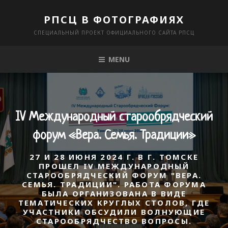
Skip
РПСЦ В ФОТОГРАФИЯХ
to
СПЕЦИАЛЬНЫЙ ПРОЕКТ ОФИЦИАЛЬНОГО САЙТА РПСЦ
content
MENU
IV Международный старообрядческий
форум «Вера. Семья. Традиции»
27 И 28 ИЮНЯ 2024 Г. В Г. ТОМСКЕ
ПРОШЕЛ IV МЕЖДУНАРОДНЫЙ
СТАРООБРЯДЧЕСКИЙ ФОРУМ "ВЕРА.
СЕМЬЯ. ТРАДИЦИИ". РАБОТА ФОРУМА
БЫЛА ОРГАНИЗОВАНА В ВИДЕ
ТЕМАТИЧЕСКИХ КРУГЛЫХ СТОЛОВ, ГДЕ
УЧАСТНИКИ ОБСУДИЛИ ВОЛНУЮЩИЕ
СТАРООБРЯДЧЕСТВО ВОПРОСЫ.