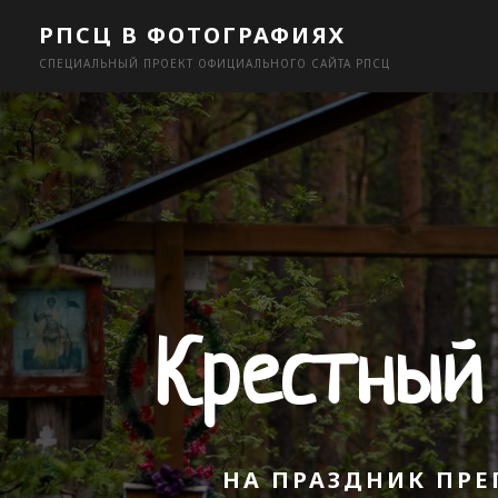
Skip
РПСЦ В ФОТОГРАФИЯХ
to
СПЕЦИАЛЬНЫЙ ПРОЕКТ ОФИЦИАЛЬНОГО САЙТА РПСЦ
content
Крестный
НА ПРАЗДНИК ПР