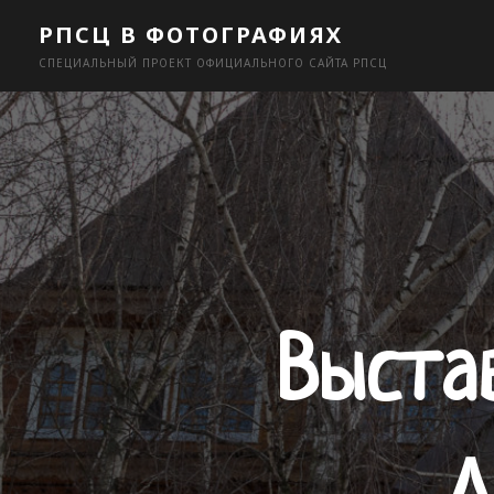
Skip
РПСЦ В ФОТОГРАФИЯХ
to
СПЕЦИАЛЬНЫЙ ПРОЕКТ ОФИЦИАЛЬНОГО САЙТА РПСЦ
content
Выста