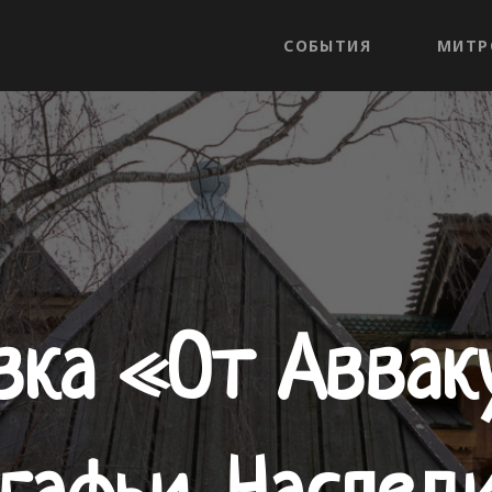
СОБЫТИЯ
МИТР
вка «От Аввак