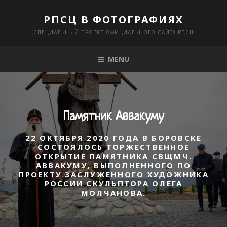
Skip
РПСЦ В ФОТОГРАФИЯХ
to
СПЕЦИАЛЬНЫЙ ПРОЕКТ ОФИЦИАЛЬНОГО САЙТА РПСЦ
content
MENU
Памятник Аввакуму
22 ОКТЯБРЯ 2020 ГОДА В БОРОВСКЕ
СОСТОЯЛОСЬ ТОРЖЕСТВЕННОЕ
ОТКРЫТИЕ ПАМЯТНИКА СВЩМЧ.
АВВАКУМУ, ВЫПОЛНЕННОГО ПО
ПРОЕКТУ ЗАСЛУЖЕННОГО ХУДОЖНИКА
РОССИИ СКУЛЬПТОРА ОЛЕГА
МОЛЧАНОВА.