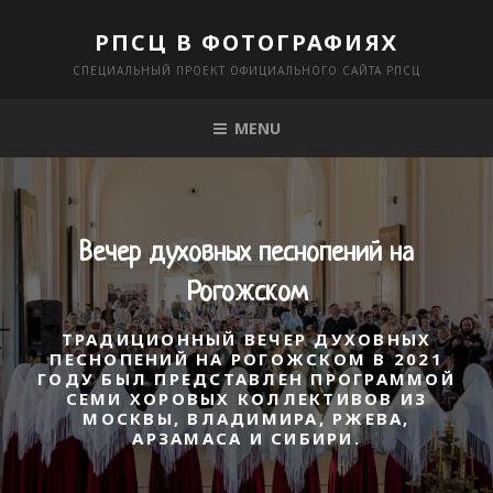
Skip
РПСЦ В ФОТОГРАФИЯХ
to
СПЕЦИАЛЬНЫЙ ПРОЕКТ ОФИЦИАЛЬНОГО САЙТА РПСЦ
content
MENU
Вечер духовных песнопений на
Рогожском
ТРАДИЦИОННЫЙ ВЕЧЕР ДУХОВНЫХ
ПЕСНОПЕНИЙ НА РОГОЖСКОМ В 2021
ГОДУ БЫЛ ПРЕДСТАВЛЕН ПРОГРАММОЙ
СЕМИ ХОРОВЫХ КОЛЛЕКТИВОВ ИЗ
МОСКВЫ, ВЛАДИМИРА, РЖЕВА,
АРЗАМАСА И СИБИРИ.