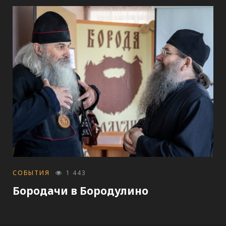
CATEGORIES
СОБЫТИЯ
1 443
Бородачи в Бородулино