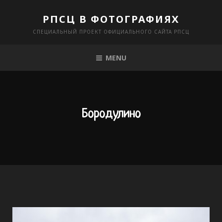
Skip
РПСЦ В ФОТОГРАФИЯХ
to
СПЕЦИАЛЬНЫЙ ПРОЕКТ ОФИЦИАЛЬНОГО САЙТА РПСЦ
content
MENU
Бородулино