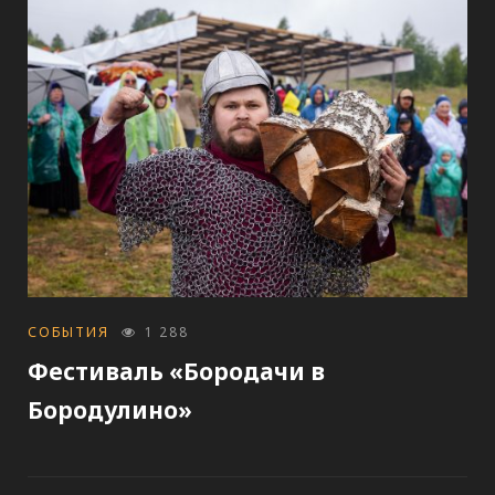
CATEGORIES
СОБЫТИЯ
1 288
Фестиваль «Бородачи в
Бородулино»