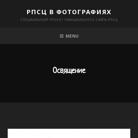
Skip
РПСЦ В ФОТОГРАФИЯХ
to
СПЕЦИАЛЬНЫЙ ПРОЕКТ ОФИЦИАЛЬНОГО САЙТА РПСЦ
content
MENU
Освящение