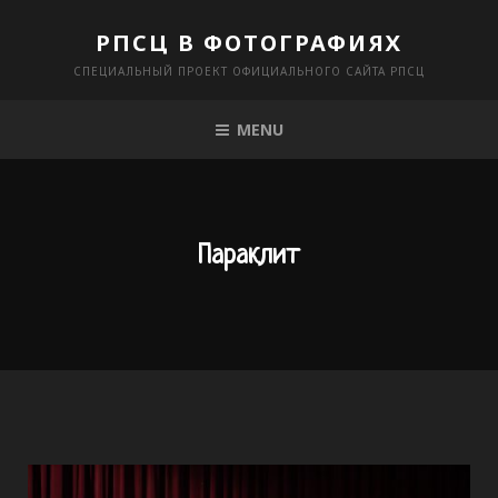
Skip
РПСЦ В ФОТОГРАФИЯХ
to
СПЕЦИАЛЬНЫЙ ПРОЕКТ ОФИЦИАЛЬНОГО САЙТА РПСЦ
content
MENU
Параклит